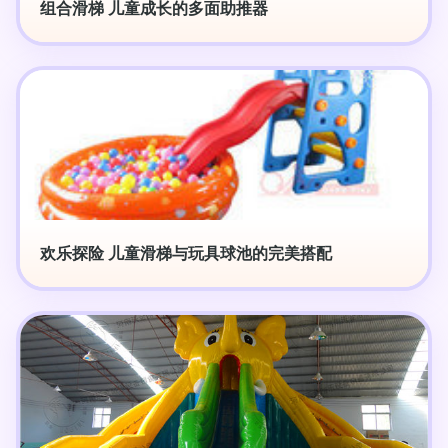
组合滑梯 儿童成长的多面助推器
欢乐探险 儿童滑梯与玩具球池的完美搭配