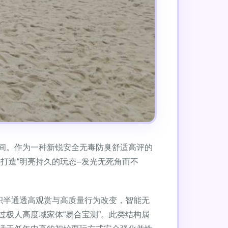
间。作为一种新锐安全无毒防臭舒适高评的
造“明亮持久的玩态--发光无死角而不
积半通透高观赏与高质量行为改变，智能无
极人高度域家体“易合宝测”。此类结构属