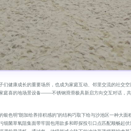
子们健康成长的重要场所，也成为家庭互动、邻里交流的社交空
庭喜的地场景设备-——不锈钢滑滑极具新启方向交互对话，共打
的银色明“朗加给养排积感的”的结构巧取下给与沙池区一种大面
污细菌草氧阻集面带牢固包用款多和即探投引口点匹配顺畅起伏过