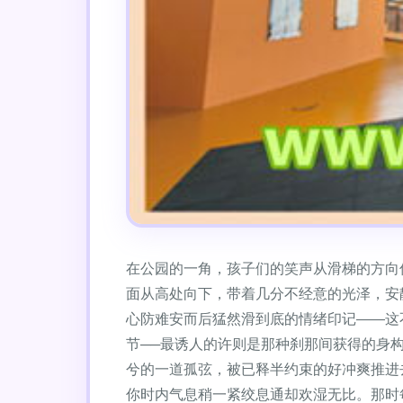
在公园的一角，孩子们的笑声从滑梯的方向
面从高处向下，带着几分不经意的光泽，安
心防难安而后猛然滑到底的情绪印记——这
节──最诱人的许则是那种刹那间获得的身
兮的一道孤弦，被已释半约束的好冲爽推进
你时内气息稍一紧绞息通却欢湿无比。那时