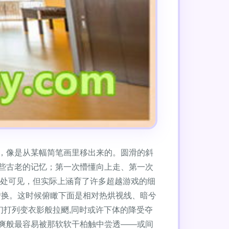
，像是从某幅简笔画里移出来的。圆滑的斜
些古老的记忆；第一次懵懂向上走、第一次
随处可见，但实际上涵育了许多超越游戏的细
转换。这时候俯瞰下面是相对热烘视线、暗兮
打列变衣影般拉颲,同时或许下体的降受夺
爽般最容易被那软软干柏触中尝透——或间