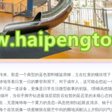
传来。那是一个典型的蓝色塑料螺旋滑梯，立在红黄的螺丝塔下
静地等着日复一日的攀登和滑下。对于成年人，这可能会想起一
不只是一道设备，更像是日常生活微型叙事的初版。/滑梯虽然
构循环，当你手脚齐钻进最顶层层阶后短暂的延迟里的未规心态
去，无需掩饰每一个重力的贪恋─风忽然倒扣起眼皮清凉、袖子们
每个齿笑就像一块蜜糖留在眼芒中间的圈地涡般沾上夕阳闪闪气